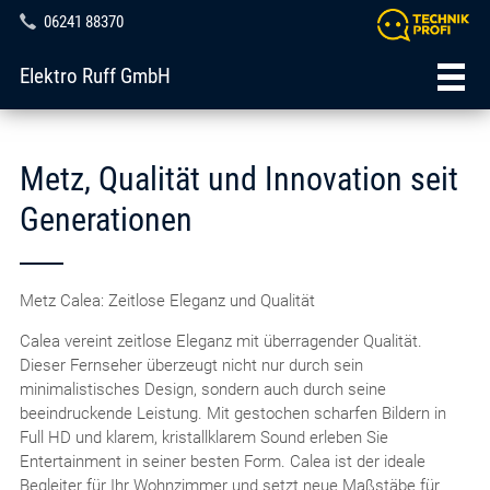
06241 88370
Elektro Ruff GmbH
Metz, Qualität und Innovation seit
Generationen
Metz Calea: Zeitlose Eleganz und Qualität
Calea vereint zeitlose Eleganz mit überragender Qualität.
Dieser Fernseher überzeugt nicht nur durch sein
minimalistisches Design, sondern auch durch seine
beeindruckende Leistung. Mit gestochen scharfen Bildern in
Full HD und klarem, kristallklarem Sound erleben Sie
Entertainment in seiner besten Form. Calea ist der ideale
Begleiter für Ihr Wohnzimmer und setzt neue Maßstäbe für