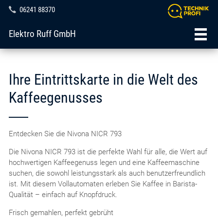
06241 88370
Elektro Ruff GmbH
Ihre Eintrittskarte in die Welt des
Kaffeegenusses
Entdecken Sie die Nivona NICR 793
Die Nivona NICR 793 ist die perfekte Wahl für alle, die Wert auf
hochwertigen Kaffeegenuss legen und eine Kaffeemaschine
suchen, die sowohl leistungsstark als auch benutzerfreundlich
ist. Mit diesem Vollautomaten erleben Sie Kaffee in Barista-
Qualität – einfach auf Knopfdruck.
Frisch gemahlen, perfekt gebrüht