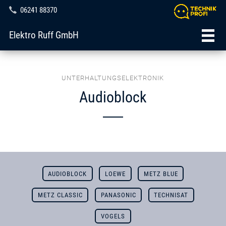
06241 88370
Elektro Ruff GmbH
UNTERHALTUNGSELEKTRONIK
Audioblock
AUDIOBLOCK
LOEWE
METZ BLUE
METZ CLASSIC
PANASONIC
TECHNISAT
VOGELS