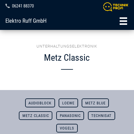
06241 88370
Elektro Ruff GmbH
UNTERHALTUNGSELEKTRONIK
Metz Classic
AUDIOBLOCK
LOEWE
METZ BLUE
METZ CLASSIC
PANASONIC
TECHNISAT
VOGELS